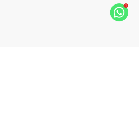
1
a Azul
Navegação rápida
Home
Sobre nós
Lançamentos
s.com.br
 Loja 01,
Comprar imóvel
ES - 29206-
Anunciar imóvel
Contato
Blog