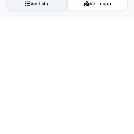
Ver lista
Ver mapa
A Roma Imóveis é uma corretora que trabalha a venda de
imóveis de médio e alto padrão em Guarapari-ES. Temos
apartamento pronto e na planta. Temos o imóvel perfeito para
você!
Roma Imóveis - Praia do Morro