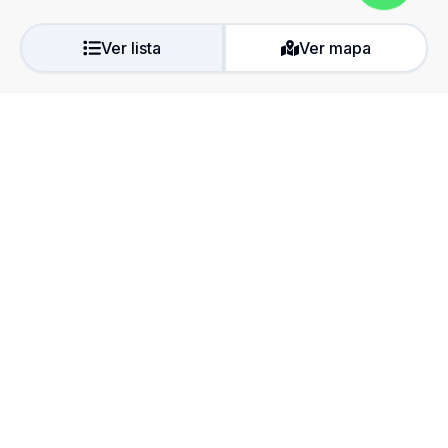
Ver lista
Ver mapa
A Roma Imóveis é uma corretora que trabalha a venda de
imóveis de médio e alto padrão em Guarapari-ES. Temos
apartamento pronto e na planta. Temos o imóvel perfeito para
você!