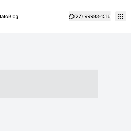
tato
Blog
(27) 99983-1516
- ----- ----- --