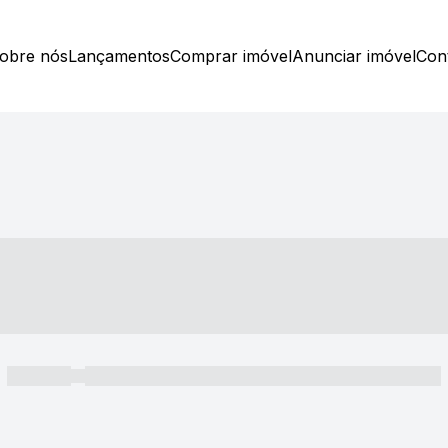
obre nós
Lançamentos
Comprar imóvel
Anunciar imóvel
Con
----- ---- ---- -- ----
----- -----
----- ----- -- ------ ---- ---- -- ----- ----- ----- --- ------