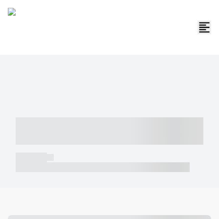
----- ----- -- ------ ---- ---- -- ----- -----
----- --- ------
----- -----
----- ----- -- ------ ---- ---- -- ----- ----- ----- --- ------