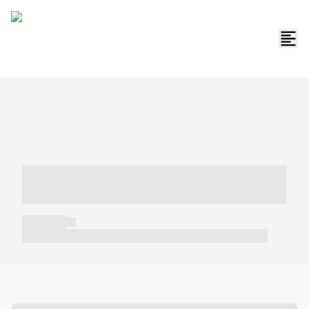
----- ----- -- ------ ---- ---- -- ----- -----
----- --- ------
----- -----
----- ----- -- ------ ---- ---- -- ----- ----- ----- --- ------