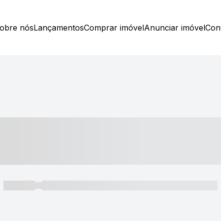
obre nós
Lançamentos
Comprar imóvel
Anunciar imóvel
Con
----- ---- ---- -- ----
----- -----
----- ----- -- ------ ---- ---- -- ----- ----- ----- --- ------