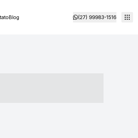
tato
Blog
(27) 99983-1516
- ----- ----- --