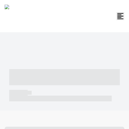
----- ----- -- ------ ---- ---- -- ----- -----
----- --- ------
----- -----
----- ----- -- ------ ---- ---- -- ----- ----- ----- --- ------