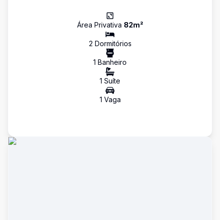
Área Privativa
82
m²
2
Dormitório
s
1
Banheiro
1
Suíte
1
Vaga