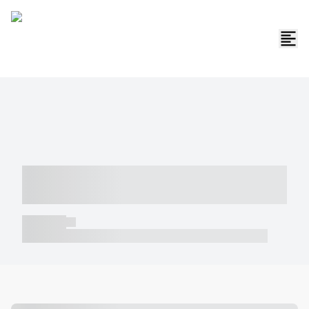
----- ----- -- ------ ---- ---- -- ----- -----
----- --- ------
----- -----
----- ----- -- ------ ---- ---- -- ----- ----- ----- --- ------