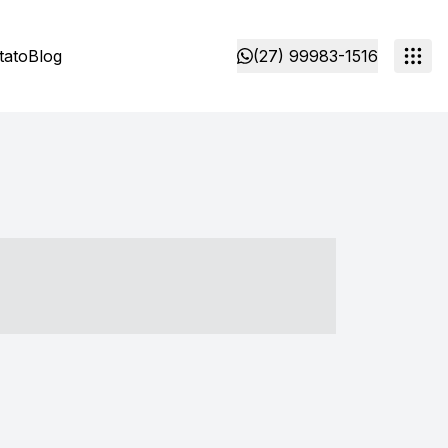
tato
Blog
(27) 99983-1516
- ----- ----- --