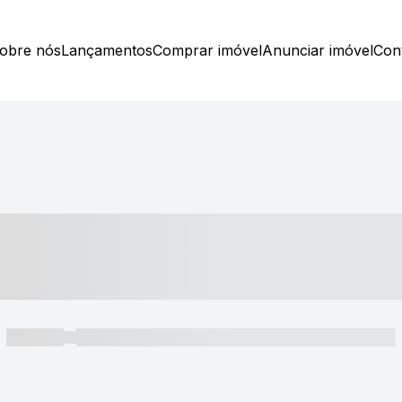
obre nós
Lançamentos
Comprar imóvel
Anunciar imóvel
Con
----- ---- ---- -- ----
----- -----
----- ----- -- ------ ---- ---- -- ----- ----- ----- --- ------