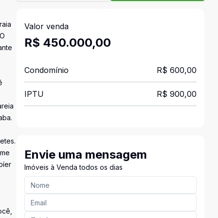
raia
Valor venda
 O
R$ 450.000,00
ante
Condomínio
R$ 600,00
é
IPTU
R$ 900,00
areia
aba.
etes.
Envie uma mensagem
ome
píer
Imóveis à Venda todos os dias
ocê,