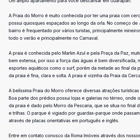
Um amplo apartamento para você descansar em Guarapari.
A Praia do Morro é muito conhecida por ter uma praia com cer
possui quiosques espaçados ao longo da orla. No começo de Jan
bairro é frequentado por vários turistas, principalmente mineir
todo o verão e principalmente no Carnaval.
A praia é conhecida pelo Marlim Azul e pela Praça da Paz, muito
bem extensa, por isso a força das águas é bem diversificada, 
esportes aquáticos como o surf, porém da metade ao final da p
da praia é fina, clara e solta. A praia é vizinha da Praia da C
A belíssima Praia do Morro oferece diversas atrações turísticas
Boa parte dos prédios possui lojas e galerias no térreo, onde
da praia é dado pelo Morro da Pescaria, que se situa no final d
e trilhas. O parque é vigiado por guardas-parque onde passam
através de placas orientativas em português e inglês.
Entre em contato conosco da Roma Imóveis através dos nossos 