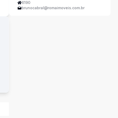
6190
brunocabral@romaimoveis.com.br