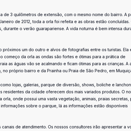
ca de 3 quilômetros de extensão, com o mesmo nome do bairro. A p
eiro de 2012, toda a orla foi refeita e as obras estão concluídas.
os, durante o verão guarapariense. A vida noturna é bem intensa dur
 próximos um do outro e alvos de fotografias entre os turistas. Ela 
no começo da orla as ondas são fortes e ótimas para a prática de
raia as águas vão se acalmando e ficam ótimas para as crianças. A 
erca, no próprio bairro e da Prainha ou Praia de São Pedro, em Muquiç
 como lojas, galerias, parque de diversão, shows, boliche e lanchon
 os residentes da cidade oferecem dos mais variados produtos. O n
a orla, onde possui uma vasta vegetação, animais, praias secretas, 
 informações sobre o parque, lá as informações estão disponíveis
canais de atendimento. Os nossos consultores irão apresentar a v