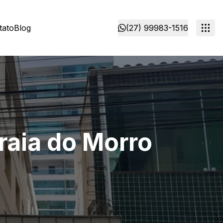
tato
Blog
(27) 99983-1516
raia do Morro