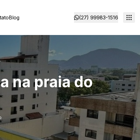
tato
Blog
(27) 99983-1516
a na praia do
o