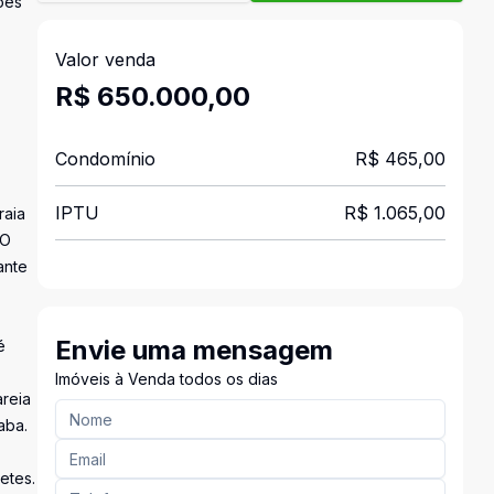
ões
Valor venda
R$ 650.000,00
Condomínio
R$ 465,00
IPTU
R$ 1.065,00
raia
 O
ante
Envie uma mensagem
é
Imóveis à Venda todos os dias
areia
aba.
etes.