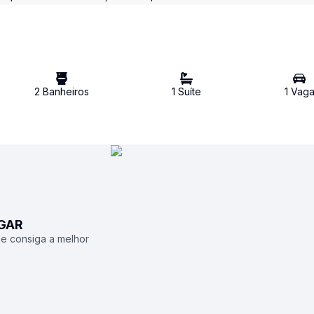
2
Banheiro
s
1
Suíte
1
Vag
UGAR
 e consiga a melhor