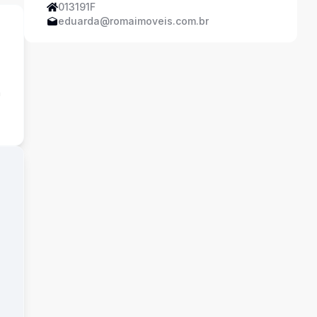
013191F
eduarda@romaimoveis.com.br
a