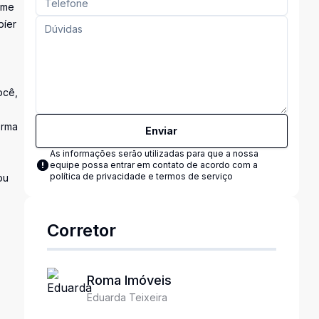
ome
píer
ocê,
orma
Enviar
As informações serão utilizadas para que a nossa
equipe possa entrar em contato de acordo com a
política de privacidade e termos de serviço
ou
Corretor
Roma Imóveis
Eduarda Teixeira