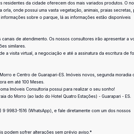
 os residentes da cidade oferecem dos mais variados produtos. O n
a orla, onde possui uma vasta vegetação, animais, praias secretas, 
 informações sobre o parque, lá as informações estão disponíveis
canais de atendimento. Os nossos consultores irão apresentar a v
es similares.
e a visita virtual, a negociação e até a assinatura da escritura de f
 Morro e Centro de Guarapari-ES. Imóveis novos, segunda moradia 
tora em até 100 Meses.
oma Imóveis Consultoria possui para realizar o seu sonho!
raia do Morro (ao lado do Hotel Quatro Estações) - Guarapari - ES.
7) 9 9983-1516 (WhatsApp), e fale diretamente com um dos nossos
 podem sofrer alterações sem prévio aviso.*