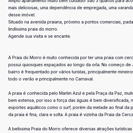
Amplo apartamento muito bem cuidado! São 3 quartos para acom
mais deliciosas, uma dependência de empregada, uma varanda 
desse imóvel.
Situado na avenida praiana, próximo a pontos comerciais, padar
lindíssima praia do morro.
Agende sua visita e se encante.
A Praia do Morro é muito conhecida por ter uma praia com cer
possui quiosques espaçados ao longo da orla. No começo de Jan
bairro é frequentado por vários turistas, principalmente mineir
todo o verão e principalmente no Carnaval.
A praia é conhecida pelo Marlim Azul e pela Praça da Paz, muito
bem extensa, por isso a força das águas é bem diversificada, 
esportes aquáticos como o surf, porém da metade ao final da p
da praia é fina, clara e solta. A praia é vizinha da Praia da C
A belíssima Praia do Morro oferece diversas atrações turísticas