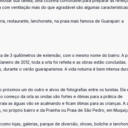
odar sua família, uma cozinha confortável para preparar as refeiç
com ventilação mais do que agradável são algumas características
ia, restaurante, lanchonete, na praia mais famosa de Guarapari: a
ca de 3 quilômetros de extensão, com o mesmo nome do bairro. A p
eiro de 2012, toda a orla foi refeita e as obras estão concluídas.
os, durante o verão guarapariense. A vida noturna é bem intensa dur
 próximos um do outro e alvos de fotografias entre os turistas. Ela 
no começo da orla as ondas são fortes e ótimas para a prática de
raia as águas vão se acalmando e ficam ótimas para as crianças. A 
erca, no próprio bairro e da Prainha ou Praia de São Pedro, em Muquiç
 como lojas, galerias, parque de diversão, shows, boliche e lanchon