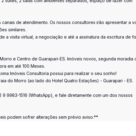
o 2 suítes, 2 salas com ambientes separados, espaço de lazer com
canais de atendimento. Os nossos consultores irão apresentar a v
es similares.
e a visita virtual, a negociação e até a assinatura da escritura de f
 Morro e Centro de Guarapari-ES. Imóveis novos, segunda moradia 
tora em até 100 Meses.
oma Imóveis Consultoria possui para realizar o seu sonho!
raia do Morro (ao lado do Hotel Quatro Estações) - Guarapari - ES.
7) 9 9983-1516 (WhatsApp), e fale diretamente com um dos nossos
s podem sofrer alterações sem prévio aviso.**