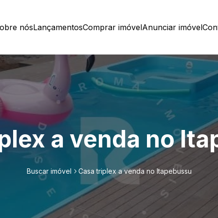
obre nós
Lançamentos
Comprar imóvel
Anunciar imóvel
Con
iplex a venda no It
Buscar imóvel
Casa triplex a venda no Itapebussu