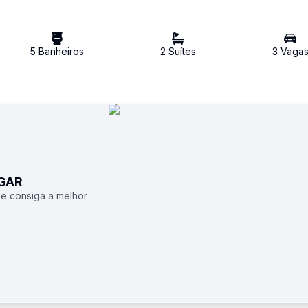
5
Banheiro
s
2
Suíte
s
3
Vaga
UGAR
 e consiga a melhor