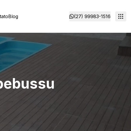
tato
Blog
(27) 99983-1516
apebussu