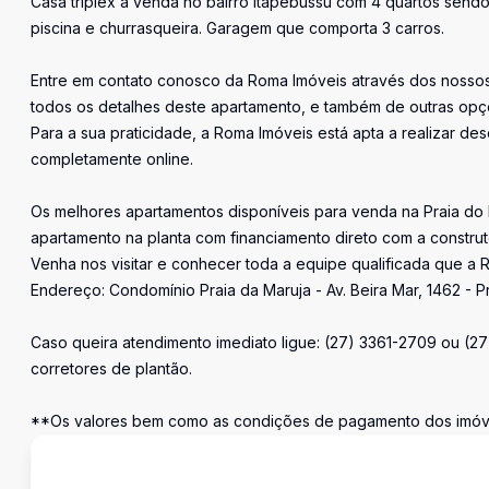
Casa triplex a venda no bairro Itapebussu com 4 quartos send
piscina e churrasqueira. Garagem que comporta 3 carros.
Entre em contato conosco da Roma Imóveis através dos nossos 
todos os detalhes deste apartamento, e também de outras opçõ
Para a sua praticidade, a Roma Imóveis está apta a realizar desd
completamente online.
Os melhores apartamentos disponíveis para venda na Praia do
apartamento na planta com financiamento direto com a constru
Venha nos visitar e conhecer toda a equipe qualificada que a R
Endereço: Condomínio Praia da Maruja - Av. Beira Mar, 1462 - P
Caso queira atendimento imediato ligue: (27) 3361-2709 ou (2
corretores de plantão.
**Os valores bem como as condições de pagamento dos imóvei