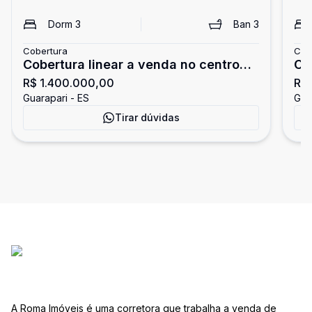
Dorm
3
Ban
3
Cobertura
Cob
Cobertura linear a venda no centro
Co
R$ 1.400.000,00
R$
de Guarapari
Mo
Guarapari - ES
Gua
Tirar dúvidas
A Roma Imóveis é uma corretora que trabalha a venda de