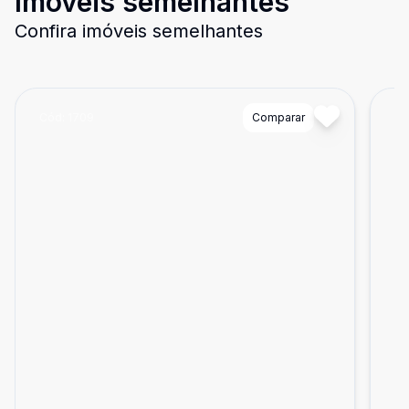
Imóveis semelhantes
Confira imóveis semelhantes
Cód:
1709
Comparar
Có