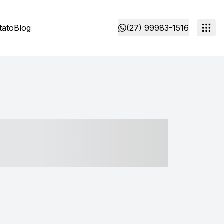
tato
Blog
(27) 99983-1516
- ----- ----- --