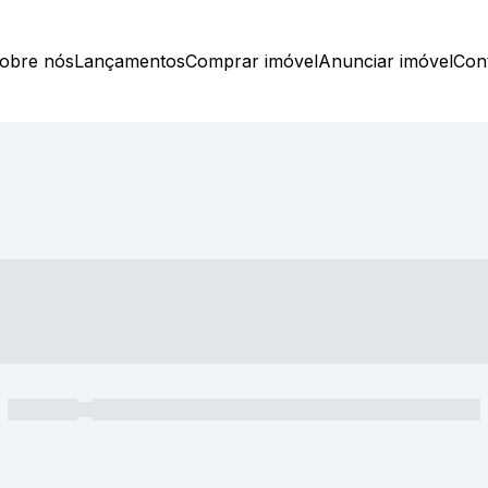
obre nós
Lançamentos
Comprar imóvel
Anunciar imóvel
Con
----- ---- ---- -- ----
----- -----
----- ----- -- ------ ---- ---- -- ----- ----- ----- --- ------