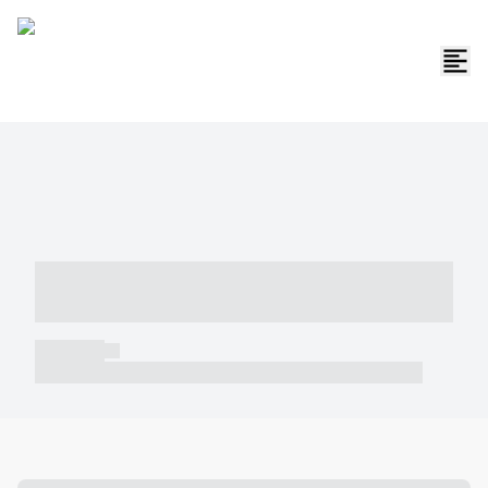
----- ----- -- ------ ---- ---- -- ----- -----
----- --- ------
----- -----
----- ----- -- ------ ---- ---- -- ----- ----- ----- --- ------