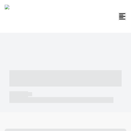
----- ----- -- ------ ---- ---- -- ----- -----
----- --- ------
----- -----
----- ----- -- ------ ---- ---- -- ----- ----- ----- --- ------