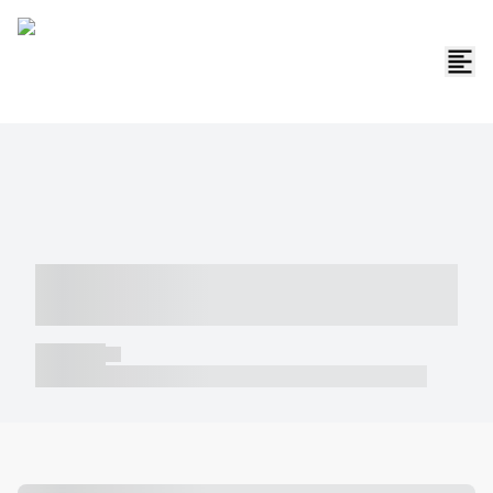
----- ----- -- ------ ---- ---- -- ----- -----
----- --- ------
----- -----
----- ----- -- ------ ---- ---- -- ----- ----- ----- --- ------