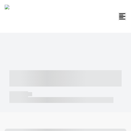
----- ----- -- ------ ---- ---- -- ----- -----
----- --- ------
----- -----
----- ----- -- ------ ---- ---- -- ----- ----- ----- --- ------