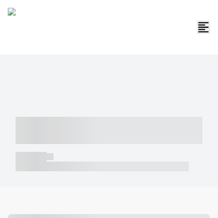
----- ----- -- ------ ---- ---- -- ----- -----
----- --- ------
----- -----
----- ----- -- ------ ---- ---- -- ----- ----- ----- --- ------