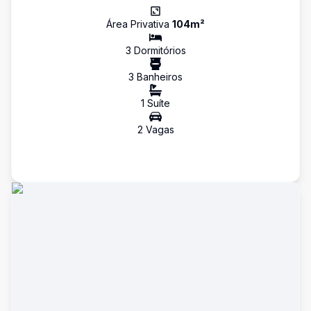
Área Privativa
104
m²
3
Dormitório
s
3
Banheiro
s
1
Suíte
2
Vaga
s