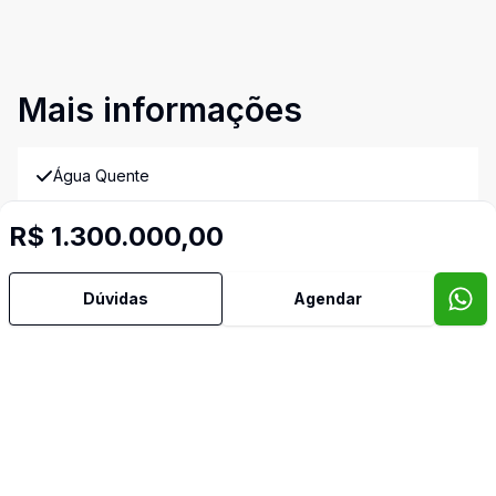
Mais informações
Água Quente
R$ 1.300.000,00
Ar Condicionado
Área de Serviço
Dúvidas
Agendar
Armários Embutidos
Banheiro Social
Cozinha Planejada