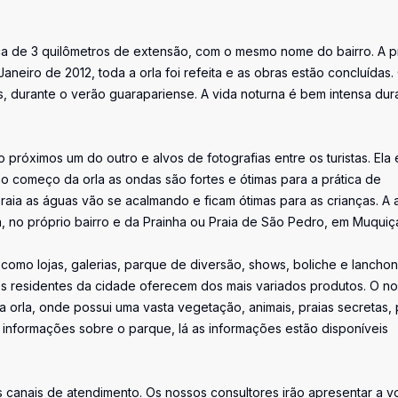
ca de 3 quilômetros de extensão, com o mesmo nome do bairro. A p
eiro de 2012, toda a orla foi refeita e as obras estão concluídas.
os, durante o verão guarapariense. A vida noturna é bem intensa dur
 próximos um do outro e alvos de fotografias entre os turistas. Ela 
no começo da orla as ondas são fortes e ótimas para a prática de
raia as águas vão se acalmando e ficam ótimas para as crianças. A 
erca, no próprio bairro e da Prainha ou Praia de São Pedro, em Muquiç
 como lojas, galerias, parque de diversão, shows, boliche e lanchon
 os residentes da cidade oferecem dos mais variados produtos. O n
a orla, onde possui uma vasta vegetação, animais, praias secretas, 
 informações sobre o parque, lá as informações estão disponíveis
canais de atendimento. Os nossos consultores irão apresentar a v