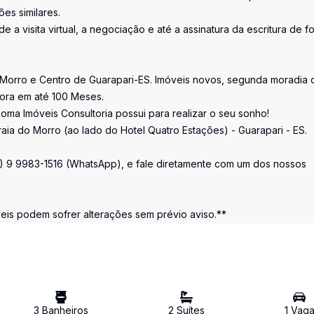
es similares.
e a visita virtual, a negociação e até a assinatura da escritura de f
 Morro e Centro de Guarapari-ES. Imóveis novos, segunda moradia 
tora em até 100 Meses.
oma Imóveis Consultoria possui para realizar o seu sonho!
raia do Morro (ao lado do Hotel Quatro Estações) - Guarapari - ES.
7) 9 9983-1516 (WhatsApp), e fale diretamente com um dos nossos
s podem sofrer alterações sem prévio aviso.**
3
Banheiro
s
2
Suíte
s
1
Vag