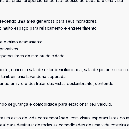
a da praia, proporcionando fácil acesso ao oceano e uma vista
oferecendo uma área generosa para seus moradores.
o muito espaço para relaxamento e entretenimento.
de e ótimo acabamento.
rivativos..
spetaculares do mar ou da cidade.
rto, com uma sala de estar bem iluminada, sala de jantar e uma co
 também uma lavanderia separada.
 ao ar livre e desfrutar das vistas deslumbrante, contendo
ando segurança e comodidade para estacionar seu veículo.
ra um estilo de vida contemporâneo, com vistas espetaculares do m
 ideal para desfrutar de todas as comodidades de uma vida costeira 