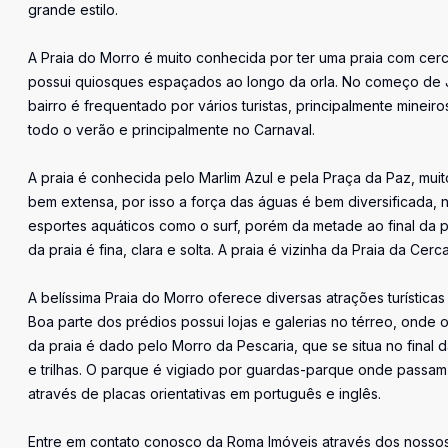
grande estilo.
A Praia do Morro é muito conhecida por ter uma praia com cer
possui quiosques espaçados ao longo da orla. No começo de Jan
bairro é frequentado por vários turistas, principalmente mineir
todo o verão e principalmente no Carnaval.
A praia é conhecida pelo Marlim Azul e pela Praça da Paz, muito
bem extensa, por isso a força das águas é bem diversificada, 
esportes aquáticos como o surf, porém da metade ao final da p
da praia é fina, clara e solta. A praia é vizinha da Praia da C
A belíssima Praia do Morro oferece diversas atrações turísticas
Boa parte dos prédios possui lojas e galerias no térreo, onde
da praia é dado pelo Morro da Pescaria, que se situa no final d
e trilhas. O parque é vigiado por guardas-parque onde passam
através de placas orientativas em português e inglês.
Entre em contato conosco da Roma Imóveis através dos nossos 