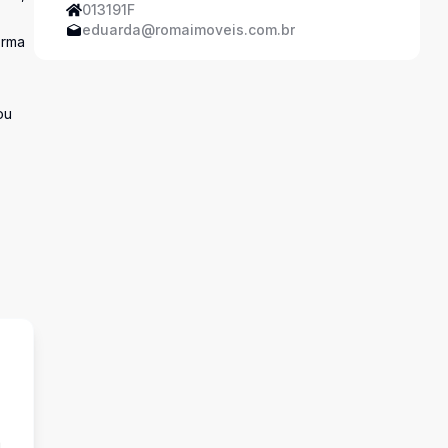
013191F
eduarda@romaimoveis.com.br
orma
ou
a