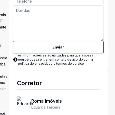
raia
 O
ante
é
Enviar
As informações serão utilizadas para que a nossa
areia
equipe possa entrar em contato de acordo com a
política de privacidade e termos de serviço
aba.
etes.
Corretor
ome
píer
Roma Imóveis
Eduarda Teixeira
ocê,