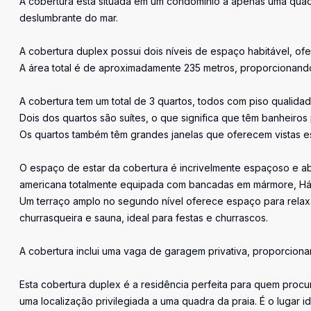
A cobertura está situada em um condomínio a apenas uma quadr
deslumbrante do mar.
A cobertura duplex possui dois níveis de espaço habitável, 
A área total é de aproximadamente 235 metros, proporcionand
A cobertura tem um total de 3 quartos, todos com piso qualida
Dois dos quartos são suítes, o que significa que têm banheiros p
Os quartos também têm grandes janelas que oferecem vistas e
O espaço de estar da cobertura é incrivelmente espaçoso e abe
americana totalmente equipada com bancadas em mármore, Há
Um terraço amplo no segundo nível oferece espaço para relaxar
churrasqueira e sauna, ideal para festas e churrascos.
A cobertura inclui uma vaga de garagem privativa, proporcion
Esta cobertura duplex é a residência perfeita para quem procu
uma localização privilegiada a uma quadra da praia. É o lugar