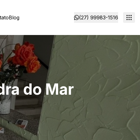
tato
Blog
(27) 99983-1516
dra do Mar