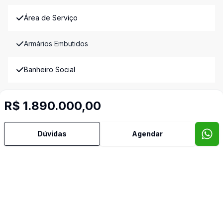
Área de Serviço
Armários Embutidos
Banheiro Social
Cozinha
R$ 1.890.000,00
Mobiliado
Dúvidas
Agendar
Sala de Jantar
Sala de TV
Vista Panorâmica
Imóveis semelhantes