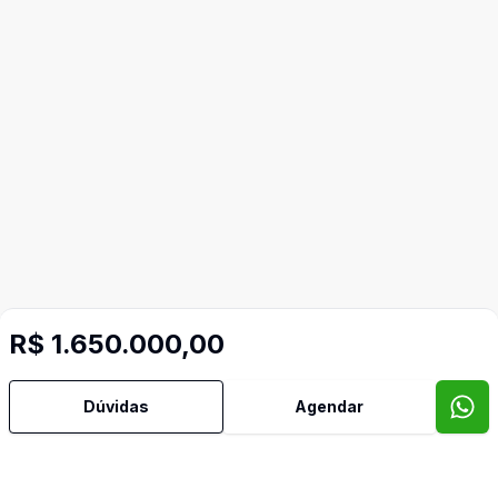
R$ 1.650.000,00
Mais informações
Dúvidas
Agendar
Água Quente