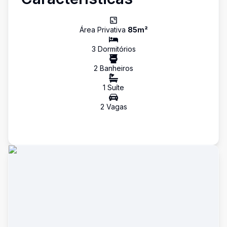
Área Privativa
85
m²
3
Dormitório
s
2
Banheiro
s
1
Suíte
2
Vaga
s