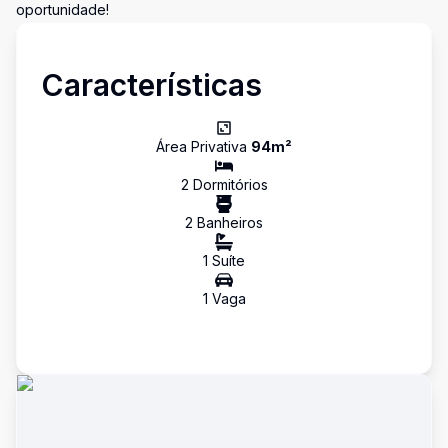
oportunidade!
Características
Área Privativa
94
m²
2
Dormitório
s
2
Banheiro
s
1
Suíte
1
Vaga