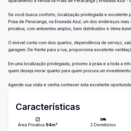
Apartamento à venda na Praia de Peracanga | Enseada Azul - 
Se você busca conforto, localização privilegiada e excelente p
Praia de Peracanga, na Enseada Azul, um dos endereços mais 
privativa, com ambientes amplos, bem distribuídos e ótima ilumi
O imóvel conta com dois quartos, dependência de serviço, sal
garagem. De frente para a rua, proporciona excelente ventilaçã
Em uma localização privilegiada, próximo à praia e a toda a inf
quem deseja morar quanto para quem procura um investimento s
Agende sua visita e venha conhecer esta excelente oportunid
Características
Área Privativa
94
m²
2
Dormitório
s