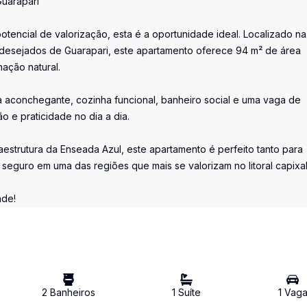
Guarapari
otencial de valorização, esta é a oportunidade ideal. Localizado na
desejados de Guarapari, este apartamento oferece 94 m² de área
nação natural.
a aconchegante, cozinha funcional, banheiro social e uma vaga de
o e praticidade no dia a dia.
raestrutura da Enseada Azul, este apartamento é perfeito tanto para
eguro em uma das regiões que mais se valorizam no litoral capixa
ade!
2
Banheiro
s
1
Suíte
1
Vag