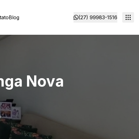
tato
Blog
(27) 99983-1516
nga Nova
i