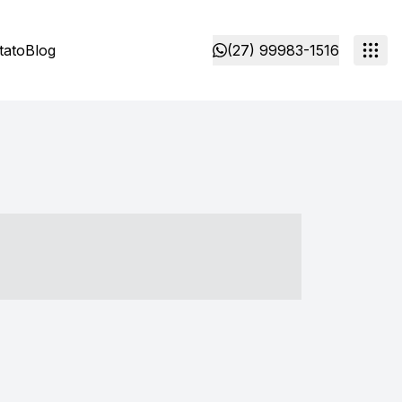
tato
Blog
(27) 99983-1516
- ----- ----- --