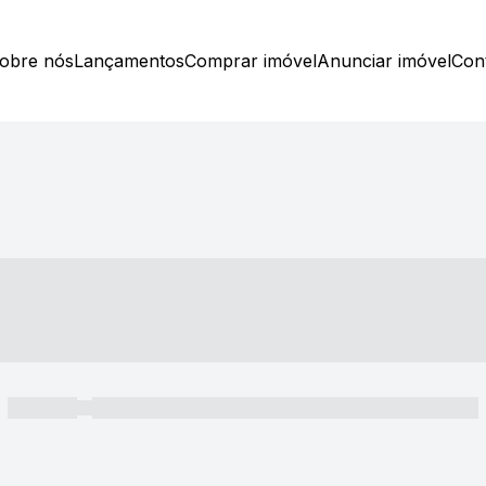
obre nós
Lançamentos
Comprar imóvel
Anunciar imóvel
Con
----- ---- ---- -- ----
----- -----
----- ----- -- ------ ---- ---- -- ----- ----- ----- --- ------