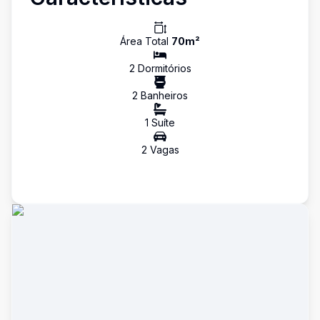
Área Total
70
m²
2
Dormitório
s
2
Banheiro
s
1
Suíte
2
Vaga
s