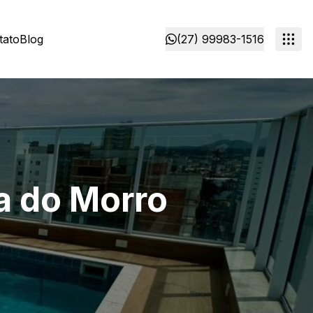
tato
Blog
(27) 99983-1516
a do Morro