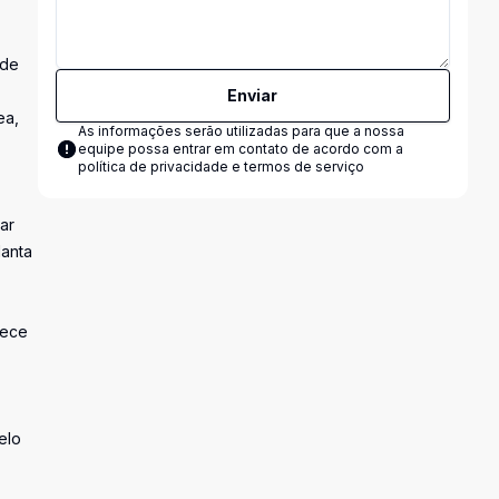
 de
Enviar
ea,
As informações serão utilizadas para que a nossa
equipe possa entrar em contato de acordo com a
política de privacidade e termos de serviço
ar
lanta
rece
elo