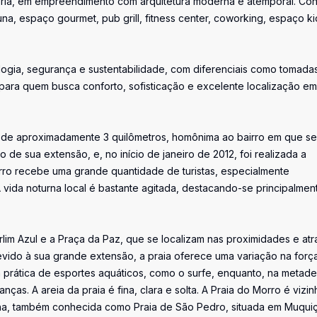
orla, em empreendimento com arquitetura moderna e atemporal. Con
na, espaço gourmet, pub grill, fitness center, coworking, espaço ki
logia, segurança e sustentabilidade, com diferenciais como tomada
l para quem busca conforto, sofisticação e excelente localização e
 de aproximadamente 3 quilômetros, homônima ao bairro em que se
 de sua extensão, e, no início de janeiro de 2012, foi realizada a
irro recebe uma grande quantidade de turistas, especialmente
 vida noturna local é bastante agitada, destacando-se principalmen
rlim Azul e a Praça da Paz, que se localizam nas proximidades e at
evido à sua grande extensão, a praia oferece uma variação na forç
 à prática de esportes aquáticos, como o surfe, enquanto, na metade 
nças. A areia da praia é fina, clara e solta. A Praia do Morro é vizi
ainha, também conhecida como Praia de São Pedro, situada em Muqui