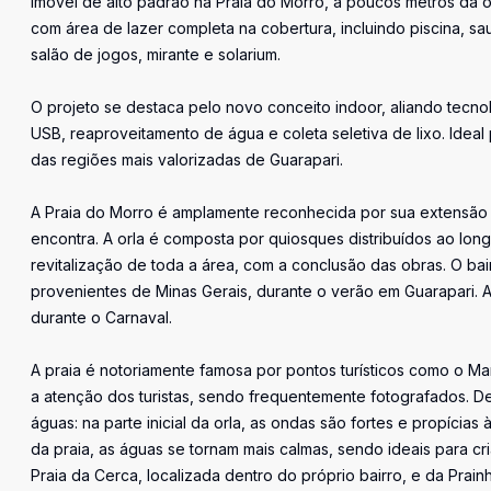
Imóvel de alto padrão na Praia do Morro, a poucos metros da 
com área de lazer completa na cobertura, incluindo piscina, sau
salão de jogos, mirante e solarium.
O projeto se destaca pelo novo conceito indoor, aliando tecno
USB, reaproveitamento de água e coleta seletiva de lixo. Idea
das regiões mais valorizadas de Guarapari.
A Praia do Morro é amplamente reconhecida por sua extensão
encontra. A orla é composta por quiosques distribuídos ao longo
revitalização de toda a área, com a conclusão das obras. O ba
provenientes de Minas Gerais, durante o verão em Guarapari. A
durante o Carnaval.
A praia é notoriamente famosa por pontos turísticos como o Ma
a atenção dos turistas, sendo frequentemente fotografados. D
águas: na parte inicial da orla, as ondas são fortes e propícias
da praia, as águas se tornam mais calmas, sendo ideais para cria
Praia da Cerca, localizada dentro do próprio bairro, e da Pr