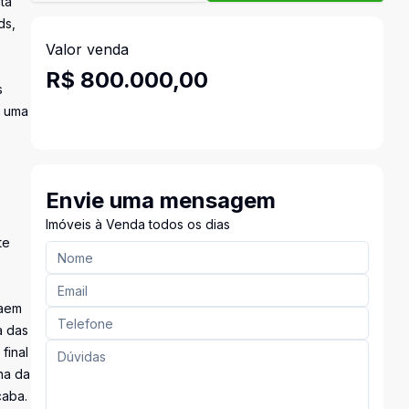
ta
ds,
Valor venda
R$ 800.000,00
s
m uma
Envie uma mensagem
Imóveis à Venda todos os dias
te
raem
a das
final
nha da
çaba.