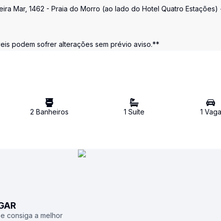
ira Mar, 1462 - Praia do Morro (ao lado do Hotel Quatro Estações) 
s podem sofrer alterações sem prévio aviso.**
2
Banheiro
s
1
Suíte
1
Vag
UGAR
 e consiga a melhor