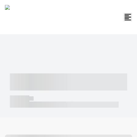
----- ----- -- ------ ---- ---- -- ----- -----
----- --- ------
----- -----
----- ----- -- ------ ---- ---- -- ----- ----- ----- --- ------