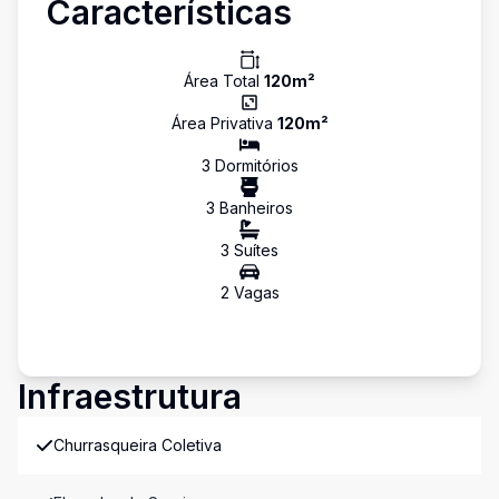
Características
Área Total
120
m²
Área Privativa
120
m²
3
Dormitório
s
3
Banheiro
s
3
Suíte
s
2
Vaga
s
Infraestrutura
Churrasqueira Coletiva