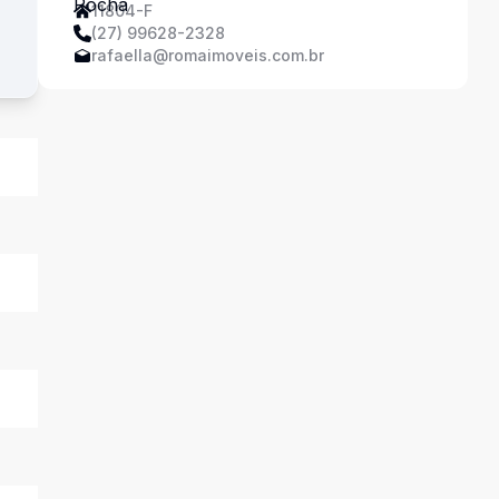
11804-F
(27) 99628-2328
rafaella@romaimoveis.com.br