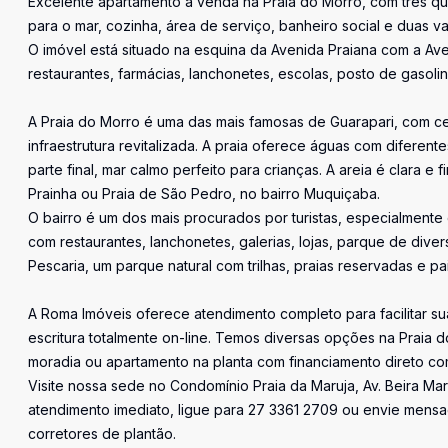
Excelente apartamento à venda na Praia do Morro, com três qu
para o mar, cozinha, área de serviço, banheiro social e duas 
O imóvel está situado na esquina da Avenida Praiana com a Av
restaurantes, farmácias, lanchonetes, escolas, posto de gasolin
A Praia do Morro é uma das mais famosas de Guarapari, com ce
infraestrutura revitalizada. A praia oferece águas com diferente
parte final, mar calmo perfeito para crianças. A areia é clara e 
Prainha ou Praia de São Pedro, no bairro Muquiçaba.
O bairro é um dos mais procurados por turistas, especialment
com restaurantes, lanchonetes, galerias, lojas, parque de diver
Pescaria, um parque natural com trilhas, praias reservadas e pai
A Roma Imóveis oferece atendimento completo para facilitar sua
escritura totalmente on-line. Temos diversas opções na Praia
moradia ou apartamento na planta com financiamento direto co
Visite nossa sede no Condomínio Praia da Maruja, Av. Beira Mar
atendimento imediato, ligue para 27 3361 2709 ou envie men
corretores de plantão.