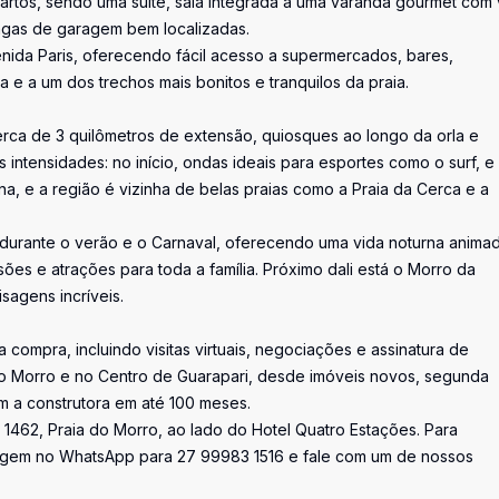
artos, sendo uma suíte, sala integrada a uma varanda gourmet com 
vagas de garagem bem localizadas.
enida Paris, oferecendo fácil acesso a supermercados, bares,
a e a um dos trechos mais bonitos e tranquilos da praia.
rca de 3 quilômetros de extensão, quiosques ao longo da orla e
s intensidades: no início, ondas ideais para esportes como o surf, e
fina, e a região é vizinha de belas praias como a Praia da Cerca e a
e durante o verão e o Carnaval, oferecendo uma vida noturna anima
sões e atrações para toda a família. Próximo dali está o Morro da
sagens incríveis.
 compra, incluindo visitas virtuais, negociações e assinatura de
 do Morro e no Centro de Guarapari, desde imóveis novos, segunda
m a construtora em até 100 meses.
 1462, Praia do Morro, ao lado do Hotel Quatro Estações. Para
sagem no WhatsApp para 27 99983 1516 e fale com um de nossos