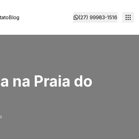
tato
Blog
(27) 99983-1516
a na Praia do
o