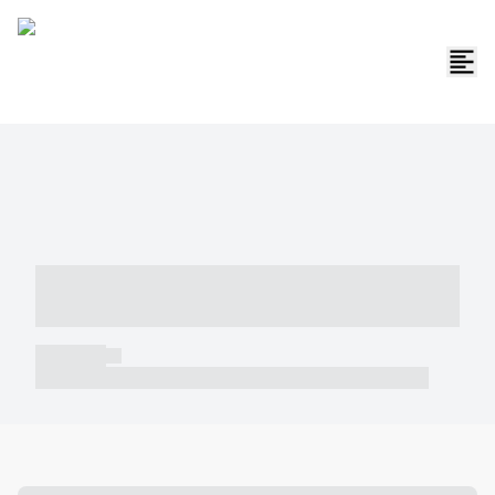
----- ----- -- ------ ---- ---- -- ----- -----
----- --- ------
----- -----
----- ----- -- ------ ---- ---- -- ----- ----- ----- --- ------