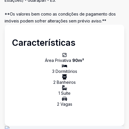
Estações) - Guarapari - ES.
**Os valores bem como as condições de pagamento dos
imóveis podem sofrer alterações sem prévio aviso.**
Características
Área Privativa
90
m²
3
Dormitório
s
2
Banheiro
s
1
Suíte
2
Vaga
s