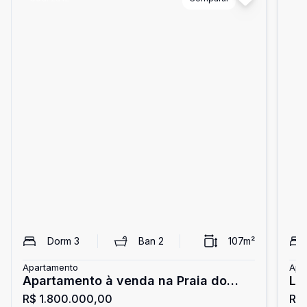
Dorm
3
Ban
2
107
m²
Apartamento
Apa
Apartamento à venda na Praia do
La
R$ 1.800.000,00
R$ 
Morro