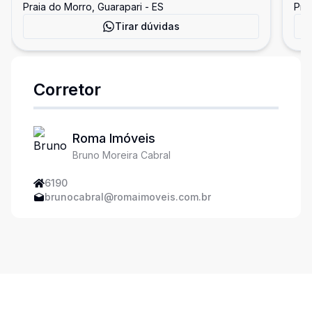
Praia do Morro, Guarapari - ES
Pra
Tirar dúvidas
Corretor
Roma Imóveis
Bruno Moreira Cabral
6190
brunocabral@romaimoveis.com.br