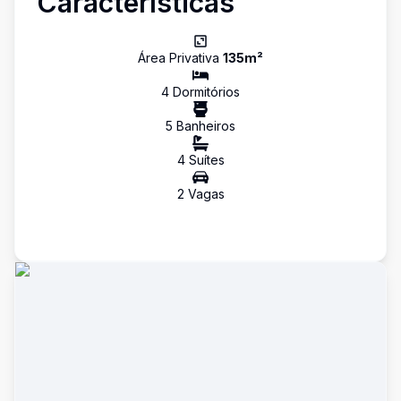
Características
Área Privativa
135
m²
4
Dormitório
s
5
Banheiro
s
4
Suíte
s
2
Vaga
s