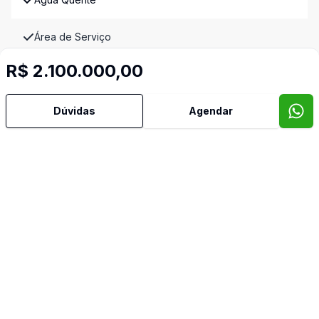
Área de Serviço
R$ 2.100.000,00
Banheiro Social
Cozinha Planejada
Dúvidas
Agendar
Despensa
Espera para Split
Estar Íntimo
Jardim de Inverno
Lavabo