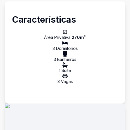
Características
Área Privativa
270
m²
3
Dormitório
s
3
Banheiro
s
1
Suíte
3
Vaga
s