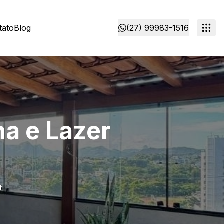
tato
Blog
(27) 99983-1516
na e Lazer
t