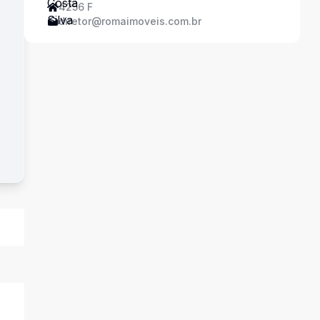
4256 F
diretor@romaimoveis.com.br