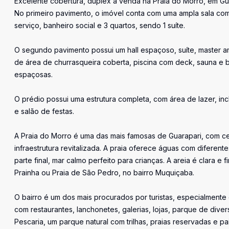
Excelente cobertura, duplex à venda na Praia do Morro, em Gua
No primeiro pavimento, o imóvel conta com uma ampla sala com
serviço, banheiro social e 3 quartos, sendo 1 suíte.
O segundo pavimento possui um hall espaçoso, suíte, master a
de área de churrasqueira coberta, piscina com deck, sauna e 
espaçosas.
O prédio possui uma estrutura completa, com área de lazer, in
e salão de festas.
A Praia do Morro é uma das mais famosas de Guarapari, com ce
infraestrutura revitalizada. A praia oferece águas com diferente
parte final, mar calmo perfeito para crianças. A areia é clara e 
Prainha ou Praia de São Pedro, no bairro Muquiçaba.
O bairro é um dos mais procurados por turistas, especialment
com restaurantes, lanchonetes, galerias, lojas, parque de diver
Pescaria, um parque natural com trilhas, praias reservadas e pai