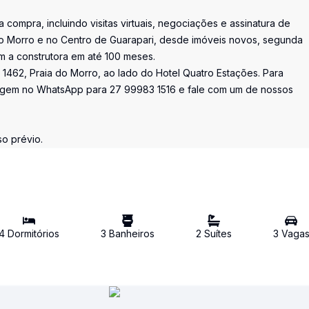
 compra, incluindo visitas virtuais, negociações e assinatura de
 do Morro e no Centro de Guarapari, desde imóveis novos, segunda
m a construtora em até 100 meses.
 1462, Praia do Morro, ao lado do Hotel Quatro Estações. Para
sagem no WhatsApp para 27 99983 1516 e fale com um de nossos
o prévio.
4
Dormitório
s
3
Banheiro
s
2
Suíte
s
3
Vaga