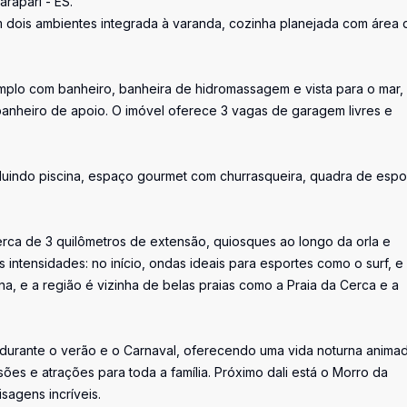
rapari - ES.
 dois ambientes integrada à varanda, cozinha planejada com área 
mplo com banheiro, banheira de hidromassagem e vista para o mar,
banheiro de apoio. O imóvel oferece 3 vagas de garagem livres e
cluindo piscina, espaço gourmet com churrasqueira, quadra de espo
rca de 3 quilômetros de extensão, quiosques ao longo da orla e
s intensidades: no início, ondas ideais para esportes como o surf, e
fina, e a região é vizinha de belas praias como a Praia da Cerca e a
e durante o verão e o Carnaval, oferecendo uma vida noturna anima
sões e atrações para toda a família. Próximo dali está o Morro da
sagens incríveis.