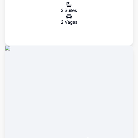
3
Suíte
s
2
Vaga
s