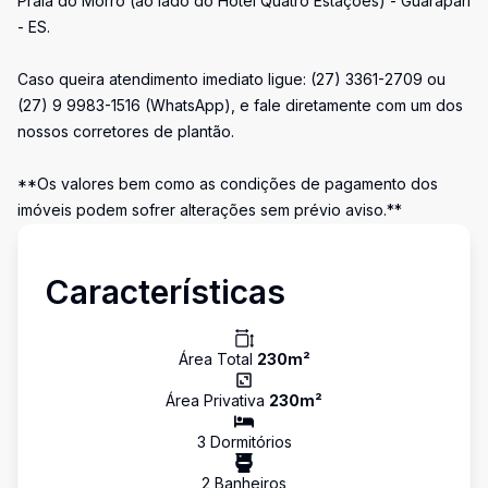
Praia do Morro (ao lado do Hotel Quatro Estações) - Guarapari
- ES.
Caso queira atendimento imediato ligue: (27) 3361-2709 ou
(27) 9 9983-1516 (WhatsApp), e fale diretamente com um dos
nossos corretores de plantão.
**Os valores bem como as condições de pagamento dos
imóveis podem sofrer alterações sem prévio aviso.**
Características
Área Total
230
m²
Área Privativa
230
m²
3
Dormitório
s
2
Banheiro
s