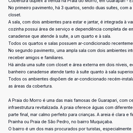
Cobertura duplex à venda na Praia do Morro, em Guarapari - ES
No primeiro pavimento, há 3 quartos, sendo duas suítes, com a 
closet.
A sala, com dois ambientes para estar e jantar, é integrada à 
cozinha possui área de serviço e dependência completa de em
canadense que atende à suíte, a um quarto e à sala.
Todos os quartos e salas possuem ar-condicionado recentement
No segundo pavimento, uma ampla sala com dois ambientes inte
receber amigos e familiares.
Há ainda uma suíte com closet e área externa em dois níveis, 
banheiro canadense atende tanto à suíte quanto à sala superio
Todos os ambientes dispõem de ar-condicionado recém-instalad
as áreas da cobertura.
A Praia do Morro é uma das mais famosas de Guarapari, com ce
infraestrutura revitalizada. A praia oferece águas com diferente
parte final, mar calmo perfeito para crianças. A areia é clara e 
Prainha ou Praia de São Pedro, no bairro Muquiçaba.
O bairro é um dos mais procurados por turistas, especialment