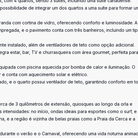
, com 4 quartos, sendo 3 suítes, incluindo uma suíte canadense.
possibilidade de integrar um dos quartos a uma suíte para formar u
varanda com cortina de vidro, oferecendo conforto e luminosidade. A
pregada, e o pavimento conta com três banheiros, incluindo um ti
e instalado, além de ventiladores de teto como opção adicional.
gra estar, bar, TV e churrasqueira com área gourmet, perfeita par
equipada com piscina aquecida por bomba de calor e iluminação. O
r e conta com aquecimento solar e elétrico.
o, e o quarto possui ventilador de teto, garantindo conforto em t
rca de 3 quilômetros de extensão, quiosques ao longo da orla e
s intensidades: no início, ondas ideais para esportes como o surf, e
fina, e a região é vizinha de belas praias como a Praia da Cerca e a
e durante o verão e o Carnaval, oferecendo uma vida noturna anima