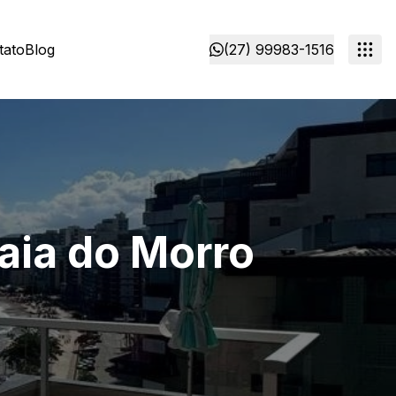
tato
Blog
(27) 99983-1516
aia do Morro