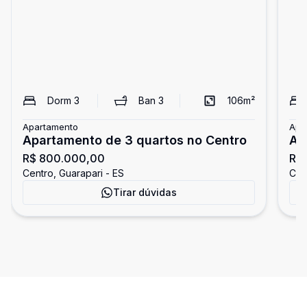
Dorm
3
Ban
3
106
m²
Apartamento
Apa
Apartamento de 3 quartos no Centro
Ap
R$ 800.000,00
R$ 
Centro, Guarapari - ES
Cen
Tirar dúvidas