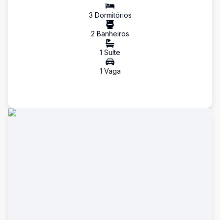
3
Dormitório
s
2
Banheiro
s
1
Suíte
1
Vaga