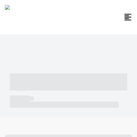
----- ----- -- ------ ---- ---- -- ----- -----
----- --- ------
----- -----
----- ----- -- ------ ---- ---- -- ----- ----- ----- --- ------