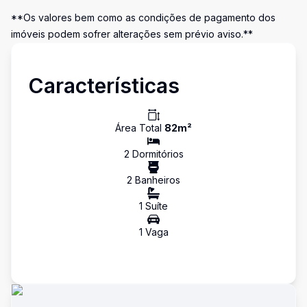
**Os valores bem como as condições de pagamento dos
imóveis podem sofrer alterações sem prévio aviso.**
Características
Área Total
82
m²
2
Dormitório
s
2
Banheiro
s
1
Suíte
1
Vaga