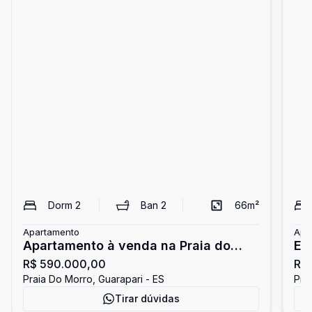
Dorm
2
Ban
2
66
m²
Apartamento
Apa
Apartamento à venda na Praia do
Ex
R$ 590.000,00
R$ 
Morro
Pr
Praia Do Morro, Guarapari - ES
Pra
Tirar dúvidas